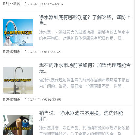
行业新闻
2024-11-07 17:44:06
净水器到底有哪些功能？了解这些，谨防上
当...
净水器，它通过强大的过滤功能，能够有效去除水中
的有害物质，对保护身体健康具有积极作用，但...
净水知识
2024-11-06 11:34:09
现在的净水市场前景如何？加盟代理商能否
玩...
做净水器代理加盟生意的前景在当前市场环境下是较
为广阔的，当然，要开始一个新项目不是一件简...
净水知识
2024-11-05 14:33:55
销售说：“净水器滤芯不用换，洗洗还能
用”...
净水器并非一次性产品，其持续有效的水质净化依赖
于定期更换滤芯。为了全家人的健康和安全，及...