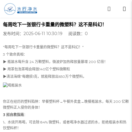
每周吃下一张银行卡重量的微塑料？这不是科幻！
发布时间：2025-06-11 10:30:19 阅读数：
0
"每周吃下一张银行卡重量的微塑料？这不是科幻！"
3 个致命真相：
▶ 瓶装水每升含 24 万颗塑料，微波炉加热释放量暴增 200 亿倍！
▶ 用茶包泡茶喝会释放140亿个塑料微颗粒
▶清洁海绵”每磨损1克，就能释放出650万个微塑料。
你正在经历的塑料陷阱：早餐塑料杯→午餐外卖盒→晚餐瓶装水，每天 200 亿颗
微塑料正入侵你的身体！
3 招自救指南
：
1、水烧开再喝，可去除 84% 微塑料，或者喝净水器过滤的水，拒绝瓶装水和热
饮塑料杯！