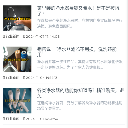
家里装的净水器费钱又费水！是不是被坑
了?
在选择是否安装净水器时，应根据自身实际情况进行
决策，避免盲目跟风。
行业新闻
2024-11-07 17:44:06
销售说：“净水器滤芯不用换，洗洗还能
用”...
净水器并非一次性产品，其持续有效的水质净化依赖
于定期更换滤芯。为了全家人的健康和...
行业新闻
2024-11-04 14:14:13
各类净水器的功能你知道吗？精准购买，避
免...
在选购净水器前，充分了解各类净水器的功能和适用
场景至关重要。
行业新闻
2024-11-01 10:45:50